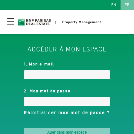
Passer
EN
FR
au
contenu
principal
Property Management
ACCÈDER À MON ESPACE
1. Mon e-mail
2. Mon mot de passe
Réinitialiser mon mot de passe ?
aller dans mon espace